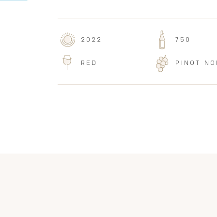
2022
750
RED
PINOT NO