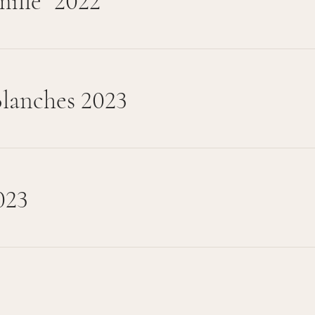
ille" 2022
Blanches 2023
023