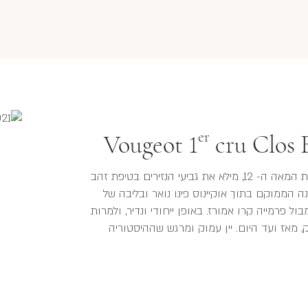
er
Vougeot 1
cru Clos 
הכרם, שננטע בלבן על ידי נזירי סיטו כבר בסביבות המאה ה- 12, מילא את גביעי הנזירים בטיפת זהב
נה הממוקם בתוך אוקיינוס פינו נואר ובליבה של
ול פרמייה קרו אמורז. באופן ייחודי ונדיר, ולמרות
א חולק, מאז ועד היום. יין עמוק ומרגש שההיסטוריה