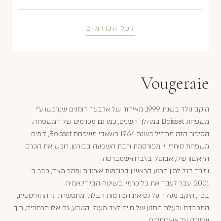
לכל הכורמים
Vougeraie
היקב נולד בשנת 1999, מאיחוד של ארבעה דומנים שנרכשו ע"י
משפחת Boisset במהלך השנים, כמו גם מכרמים של המשפחה.
הסיפור הזה מתחיל בשנת 1964 כשאבי משפחת Boisset, לימים
משפחת סוחרי יין מפורסמת ורבת השפעה בבורגון, רוכש את הכרם
הראשון שלו, אבוסל, בז'ברה-שמברטה.
ווז'רה דגל למין הרגע הראשון בכורמות אורגנית ומהר מאד, כבר ב-
2001, עבר לעבד את כל כרמיו בשיטה הביודינאמית.
בכך, היקב מעלה על נס את הכורמות הבלתי מתפשרת, זו ההוליסטית,
המכבדת ובעלת החזון של חיים לצד מעגלי הטבע, גם אלו הרחבים, תוך
שמירה על אוצרותיהם.