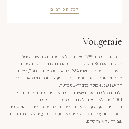
לכל הכורמים
Vougeraie
היקב נולד בשנת 1999, מאיחוד של ארבעה דומנים שנרכשו ע"י
משפחת Boisset במהלך השנים, כמו גם מכרמים של המשפחה.
הסיפור הזה מתחיל בשנת 1964 כשאבי משפחת Boisset, לימים
משפחת סוחרי יין מפורסמת ורבת השפעה בבורגון, רוכש את הכרם
הראשון שלו, אבוסל, בז'ברה-שמברטה.
ווז'רה דגל למין הרגע הראשון בכורמות אורגנית ומהר מאד, כבר ב-
2001, עבר לעבד את כל כרמיו בשיטה הביודינאמית.
בכך, היקב מעלה על נס את הכורמות הבלתי מתפשרת, זו ההוליסטית,
המכבדת ובעלת החזון של חיים לצד מעגלי הטבע, גם אלו הרחבים, תוך
שמירה על אוצרותיהם.