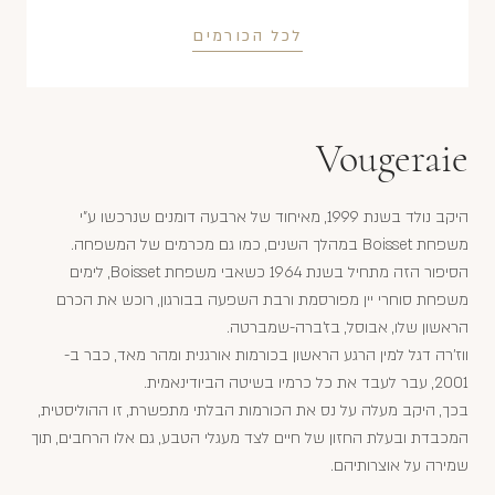
לכל הכורמים
Vougeraie
היקב נולד בשנת 1999, מאיחוד של ארבעה דומנים שנרכשו ע"י
משפחת Boisset במהלך השנים, כמו גם מכרמים של המשפחה.
הסיפור הזה מתחיל בשנת 1964 כשאבי משפחת Boisset, לימים
משפחת סוחרי יין מפורסמת ורבת השפעה בבורגון, רוכש את הכרם
הראשון שלו, אבוסל, בז'ברה-שמברטה.
ווז'רה דגל למין הרגע הראשון בכורמות אורגנית ומהר מאד, כבר ב-
2001, עבר לעבד את כל כרמיו בשיטה הביודינאמית.
בכך, היקב מעלה על נס את הכורמות הבלתי מתפשרת, זו ההוליסטית,
המכבדת ובעלת החזון של חיים לצד מעגלי הטבע, גם אלו הרחבים, תוך
שמירה על אוצרותיהם.