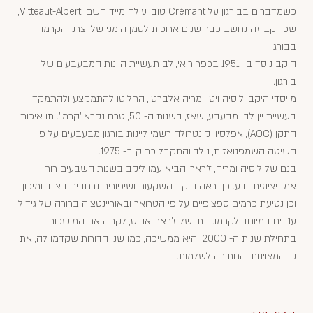
כשמדברים בבורגון על Crémant טוב, עולה מייד השם Vitteaut-Alberti,
שכן יקב זה נחשב כבר שנים ארוכות לסמן הימני של יצרני הקרמו
בבורגון.
היקב נוסד ב- 1951 בכפר רואי, לב תעשיית היינות המבעבעים של
בורגון.
מייסדי היקב, לוסיה ויטו ומריה אלברטי, החליטו להתמקצע ולהתמקד
בעשיית יין לבן מבעבע, שאז, בשנות ה- 50, טרם נקרא 'קרמו'. תו איכות
התקן (AOC), אפלסיון קונטרולה רשמי ליינות בורגון מבעבעים על פי
השיטה השמפנואזית, נולד והתקבל כחוק ב- 1975.
בנם של לוסיה ומריה, ז'ראר, הביא עמו ליקב בשנות השבעים רוח
אמביציוזית וידע. כך ראה היקב השקעות ושיפורים נרחבים בציוד ומיכון
וכן נטיעת כרמים ספציפיים על פי הטרואר ובאוריינטציה ברורה של גידול
ענבים במיוחד לקרמו. בתו של ז'ראר, אנייס, לקחה את המושכות
בתחילת שנות ה- 2000 והיא ממשיכה, כמו שני הדורות שקדמו לה, את
קו המצוינות והחתירה לשלמות.