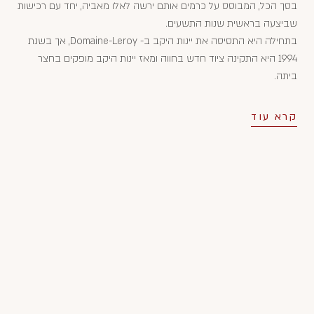
בסך הכל, המבוסס על כרמים אותם ירשה לאלו מאביה, יחד עם רכישות
שביצעה בראשית שנות התשעים.
בתחילה היא התסיסה את יינות היקב ב- Domaine-Leroy, אך בשנת
1994 היא התקינה ציוד חדש בחווה ומאז יינות היקב מופקים בחצר
ביתה.
קרא עוד