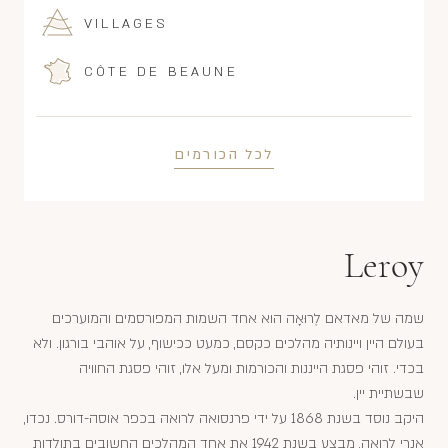
VILLAGES
CÔTE DE BEAUNE
לכל הכורמים
Leroy
שמה של מאדאם לֶרוּאָה הוא אחד השמות המפורסמים והמוערכים
בעולם היין ויינותיה מהלכים כקסם, כמעט ככישוף, על אוהבי בורגון. ולא
בכדי. זוהי פסגת הייננות והכורמות ומעל אלו, זוהי פסגת החוויה
שבשתיית יין.
היקב נוסד בשנת 1868 על ידי פרנסואה לרואה בכפר אוסה-דורס. נכדו,
אנרי לרואה, מבצע בשנת 1942 את אחד המהלכים החשובים בתולדות