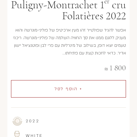
er
Puligny-Montrachet 1
cru
Folatières 2022
אפשר להגיד שפולטייר זהו מעין ארכיטיפ של פוליני-מונרשה והוא
מעניק ללוגם ממנו את סך החוויה השלמה של פוליני-מונרשה. ריכוז
טעמים יוצא דופן, בשילוב של מינרליות עם פרי לבן ופוטנציאל יישון
אדיר. כדאי לחכות קצת עם פתיחתו…
1 800
₪
+ הוסף לסל
2022
WHITE