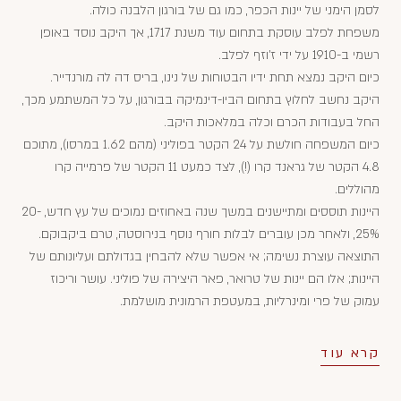
לסמן הימני של יינות הכפר, כמו גם של בורגון הלבנה כולה.
משפחת לפלב עוסקת בתחום עוד משנת 1717, אך היקב נוסד באופן
רשמי ב-1910 על ידי ז'וזף לפלב.
כיום היקב נמצא תחת ידיו הבטוחות של נינו, בריס דה לה מורנדייר.
היקב נחשב לחלוץ בתחום הביו-דינמיקה בבורגון, על כל המשתמע מכך,
החל בעבודות הכרם וכלה במלאכות היקב.
כיום המשפחה חולשת על 24 הקטר בפוליני (מהם 1.62 במרסו), מתוכם
4.8 הקטר של גראנד קרו (!), לצד כמעט 11 הקטר של פרמייה קרו
מהוללים.
היינות תוססים ומתיישנים במשך שנה באחוזים נמוכים של עץ חדש, 20-
25%, ולאחר מכן עוברים לבלות חורף נוסף בנירוסטה, טרם ביקבוקם.
התוצאה עוצרת נשימה; אי אפשר שלא להבחין בגדולתם ועליונותם של
היינות; אלו הם יינות של טרואר, פאר היצירה של פוליני. עושר וריכוז
עמוק של פרי ומינרליות, במעטפת הרמונית מושלמת.
קרא עוד