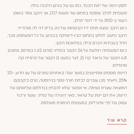
לסמן הימני של יינות הכפר, כמו גם של בורגון הלבנה כולה.
משפחת לפלב עוסקת בתחום עוד משנת 1717, אך היקב נוסד באופן
רשמי ב-1910 על ידי ז'וזף לפלב.
כיום היקב נמצא תחת ידיו הבטוחות של נינו, בריס דה לה מורנדייר.
היקב נחשב לחלוץ בתחום הביו-דינמיקה בבורגון, על כל המשתמע מכך,
החל בעבודות הכרם וכלה במלאכות היקב.
כיום המשפחה חולשת על 24 הקטר בפוליני (מהם 1.62 במרסו), מתוכם
4.8 הקטר של גראנד קרו (!), לצד כמעט 11 הקטר של פרמייה קרו
מהוללים.
היינות תוססים ומתיישנים במשך שנה באחוזים נמוכים של עץ חדש, 20-
25%, ולאחר מכן עוברים לבלות חורף נוסף בנירוסטה, טרם ביקבוקם.
התוצאה עוצרת נשימה; אי אפשר שלא להבחין בגדולתם ועליונותם של
היינות; אלו הם יינות של טרואר, פאר היצירה של פוליני. עושר וריכוז
עמוק של פרי ומינרליות, במעטפת הרמונית מושלמת.
קרא עוד