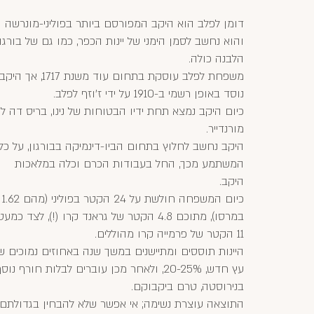
דומן לפלב הוא היקב המפורסם ביותר בפוליני-מונרשה
והוא נחשב לסמן הימני של יינות הכפר, כמו גם של בורגו
הלבנה כולה.
משפחת לפלב עוסקת בתחום עוד משנת 1717, אך היקב
נוסד באופן רשמי ב-1910 על ידי ז'וזף לפלב.
כיום היקב נמצא תחת ידיו הבטוחות של נינו, בריס דה ל
מורנדייר.
היקב נחשב לחלוץ בתחום הביו-דינמיקה בבורגון, על כל
המשתמע מכך, החל בעבודות הכרם וכלה במלאכות
היקב.
כיום המשפחה חולשת על 24 הקטר בפוליני (מהם 1.62
במרסו), מתוכם 4.8 הקטר של גראנד קרו (!), לצד כמעט
11 הקטר של פרמייה קרו מהוללים.
היינות תוססים ומתיישנים במשך שנה באחוזים נמוכים ש
עץ חדש, 20-25%, ולאחר מכן עוברים לבלות חורף נוס
בנירוסטה, טרם ביקבוקם.
התוצאה עוצרת נשימה; אי אפשר שלא להבחין בגדולתם