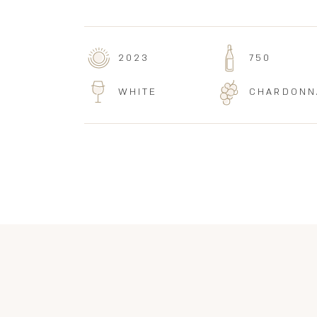
2023
750
WHITE
CHARDONN