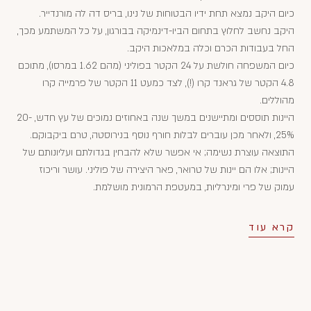
כיום היקב נמצא תחת ידיו הבטוחות של נינו, בריס דה לה מורנדייר.
היקב נחשב לחלוץ בתחום הביו-דינמיקה בבורגון, על כל המשתמע מכך,
החל בעבודות הכרם וכלה במלאכות היקב.
כיום המשפחה חולשת על 24 הקטר בפוליני (מהם 1.62 במרסו), מתוכם
4.8 הקטר של גראנד קרו (!), לצד כמעט 11 הקטר של פרמייה קרו
מהוללים.
היינות תוססים ומתיישנים במשך שנה באחוזים נמוכים של עץ חדש, 20-
25%, ולאחר מכן עוברים לבלות חורף נוסף בנירוסטה, טרם ביקבוקם.
התוצאה עוצרת נשימה; אי אפשר שלא להבחין בגדולתם ועליונותם של
היינות; אלו הם יינות של טרואר, פאר היצירה של פוליני. עושר וריכוז
עמוק של פרי ומינרליות, במעטפת הרמונית מושלמת.
קרא עוד