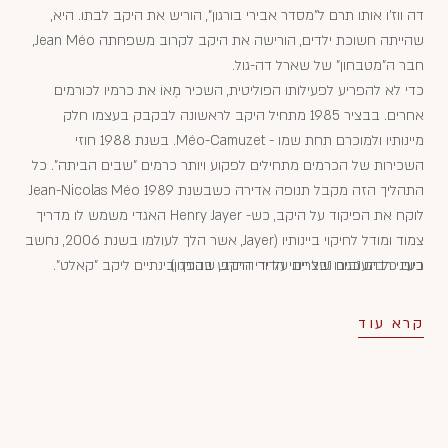
דה ווז'ו אותו תרם ל"מסדר אבירי בורגון", הוריש את היקב לבתו. היא,
שהייתה חשוכת ילדים, הורישה את היקב לקרוב משפחתה Jean Méo,
חבר ה"מטבחון" של שארל דה-גול.
כדי לא להפריע לפעילותו הפוליטית, השכיר מֶאוֹ את כרמיו לכורמים
אחרים. בבציר 1985 מתחיל היקב לראשונה לבקבק בעצמו חלק
מיינותיו ולמוכרם תחת שמו - Méo-Camuzet. בשנת 1988 חוזי
השכירות של הכרמים מתחילים לפקוע ויותר כרמים "שבים הביתה". כל
התהליך הזה מקבל תנופה אדירה כשבשנת 1989 Jean-Nicolas Méo
לוקח את הפיקוד על היקב, כש- Henry Jayer האגדי משמש לו מדריך
צמוד ומודל לחיקוי ביינותיו (Jayer, אשר הלך לעולמו בשנת 2006, נחשב
בעיני רבים כגורו של יינני הדור החדש בבורגון).
כיום כל הענבים נבצרים על ידי היקב, שהפך בינתיים ליקב "קאלט".
קרא עוד