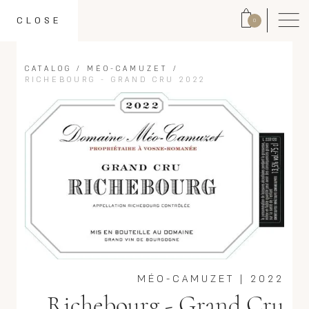
CLOSE
0
CATALOG
/
MÉO-CAMUZET
/
RICHEBOURG - GRAND CRU 2022
MÉO-CAMUZET
|
2022
Richebourg - Grand Cru