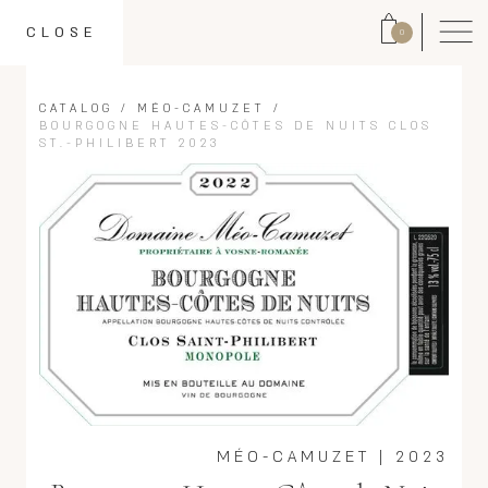
CLOSE
0
CATALOG
/
MÉO-CAMUZET
/
BOURGOGNE HAUTES-CÔTES DE NUITS CLOS
ST.-PHILIBERT 2023
MÉO-CAMUZET
|
2023