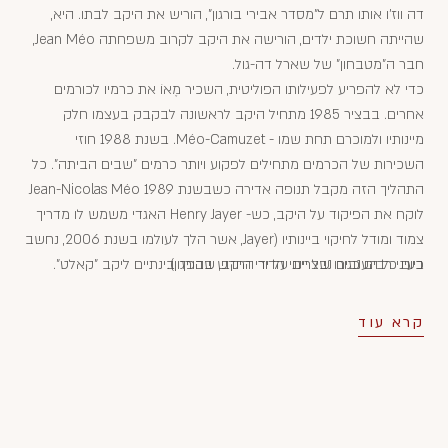
דה ווז'ו אותו תרם ל"מסדר אבירי בורגון", הוריש את היקב לבתו. היא,
שהייתה חשוכת ילדים, הורישה את היקב לקרוב משפחתה Jean Méo,
חבר ה"מטבחון" של שארל דה-גול.
כדי לא להפריע לפעילותו הפוליטית, השכיר מֶאוֹ את כרמיו לכורמים
אחרים. בבציר 1985 מתחיל היקב לראשונה לבקבק בעצמו חלק
מיינותיו ולמוכרם תחת שמו - Méo-Camuzet. בשנת 1988 חוזי
השכירות של הכרמים מתחילים לפקוע ויותר כרמים "שבים הביתה". כל
התהליך הזה מקבל תנופה אדירה כשבשנת 1989 Jean-Nicolas Méo
לוקח את הפיקוד על היקב, כש- Henry Jayer האגדי משמש לו מדריך
צמוד ומודל לחיקוי ביינותיו (Jayer, אשר הלך לעולמו בשנת 2006, נחשב
בעיני רבים כגורו של יינני הדור החדש בבורגון).
כיום כל הענבים נבצרים על ידי היקב, שהפך בינתיים ליקב "קאלט".
קרא עוד