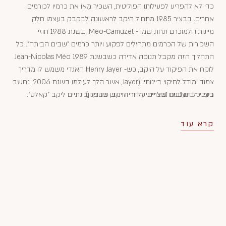
כדי לא להפריע לפעילותו הפוליטית, השכיר מֶאוֹ את כרמיו לכורמים
אחרים. בבציר 1985 מתחיל היקב לראשונה לבקבק בעצמו חלק
מיינותיו ולמוכרם תחת שמו - Méo-Camuzet. בשנת 1988 חוזי
השכירות של הכרמים מתחילים לפקוע ויותר כרמים "שבים הביתה". כל
התהליך הזה מקבל תנופה אדירה כשבשנת 1989 Jean-Nicolas Méo
לוקח את הפיקוד על היקב, כש- Henry Jayer האגדי משמש לו מדריך
צמוד ומודל לחיקוי ביינותיו (Jayer, אשר הלך לעולמו בשנת 2006, נחשב
בעיני רבים כגורו של יינני הדור החדש בבורגון).
כיום כל הענבים נבצרים על ידי היקב, שהפך בינתיים ליקב "קאלט".
קרא עוד