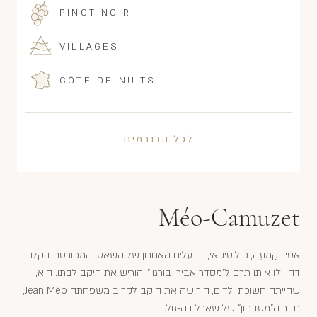
PINOT NOIR
VILLAGES
CÔTE DE NUITS
לכל הכורמים
Méo-Camuzet
אטיין קָמוּזֶה, פוליטיקאי, הבעלים האחרון של השאטו המפורסם בקלו
דה ווז'ו אותו תרם ל"מסדר אבירי בורגון", הוריש את היקב לבתו. היא,
שהייתה חשוכת ילדים, הורישה את היקב לקרוב משפחתה Jean Méo,
חבר ה"מטבחון" של שארל דה-גול.