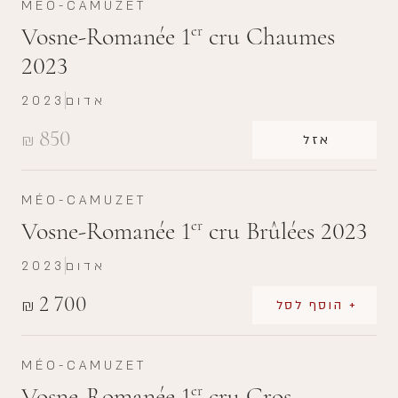
MÉO-CAMUZET
Vosne-Romanée 1
cru Chaumes
er
2023
אדום
2023
850
₪
אזל
MÉO-CAMUZET
Vosne-Romanée 1
cru Brûlées 2023
er
אדום
2023
2 700
₪
+ הוסף לסל
MÉO-CAMUZET
Vosne-Romanée 1
cru Cros
er