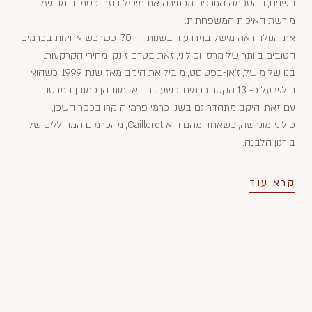
השנים, ההסכמה הגורפת מכתירה את מישל בוזרו כסמן הימני של
מורשת האיכות המשפחתית.
את הנולד ראה מישל בוזרו עוד בשנות ה- 70' כשרכש אחיזות בכרמים
הטובים ביותר של מרסו ופוליני, זאת בטרם זינקו מחירי הקרקעות.
בנו של מישל, ז'אן-בפטיסט, מוביל את היקב מאז שנת 1999, כשהוא
חולש על כ- 13 הקטר כרמים, כשעיקר האדמות הן כמובן במרסו.
עם זאת, היקב מתהדר גם בשני כרמי פרמייה קרו בכפר השכן,
פוליני-מונרשה, כשאחד מהם הוא Cailleret, מהכרמים המהוללים של
בורגון הלבנה.
קרא עוד