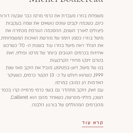
משפחת בוזרו מעבדת את כרמי מרסו כבר שבעה דורות
כיום, כשכמה יקבים שונים נושאים את שמה בעקבות
פיצולים לאורך השנים, ההסכמה הגורפת מכתירה את
מישל בוזרו כסמן הימני של מורשת האיכות המשפחתית.
את הנולד ראה מישל בוזרו עוד בשנות ה- 70' כשרכש
אחיזות בכרמים הטובים ביותר של מרסו ופוליני, זאת
בטרם זינקו מחירי הקרקעות.
בנו של מישל, ז'אן-בפטיסט, מוביל את היקב מאז שנת
1999, כשהוא חולש על כ- 13 הקטר כרמים, כשעיקר
האדמות הן כמובן במרסו.
עם זאת, היקב מתהדר גם בשני כרמי פרמייה קרו בכפר
השכן, פוליני-מונרשה, כשאחד מהם הוא Cailleret,
מהכרמים המהוללים של בורגון הלבנה.
קרא עוד