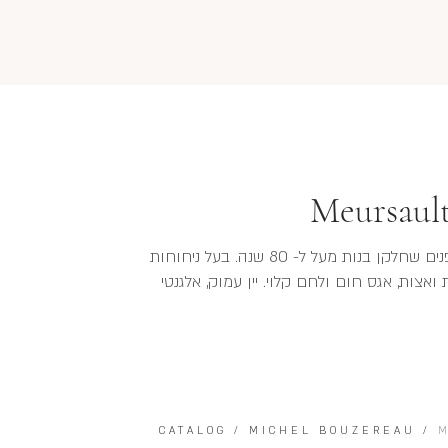
Meursault
זהו ללא עוררין הכרם הטוב ביותר של מרסו. מגפנים שחלקן בנות מעל ל- 80 שנה. בעל ניחוחות
 ואצות, אגס חום ולחם קלוי. יין עמוק, אלגנטי
CATALOG
/
MICHEL BOUZEREAU
/
M