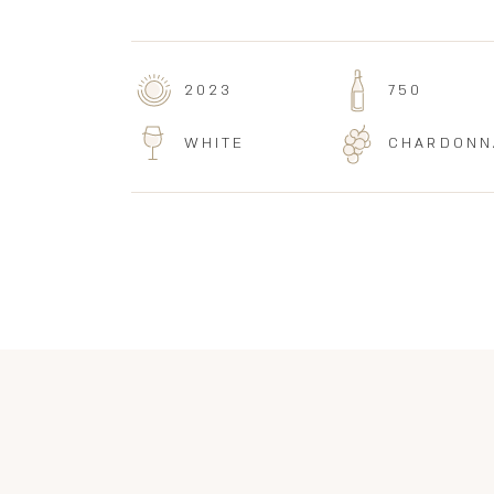
2023
750
WHITE
CHARDONN