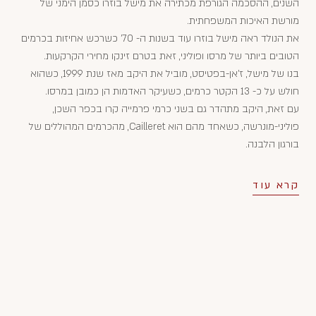
השנים, ההסכמה הגורפת מכתירה את מישל בוזרו כסמן הימני של
מורשת האיכות המשפחתית.
את הנולד ראה מישל בוזרו עוד בשנות ה- 70' כשרכש אחיזות בכרמים
הטובים ביותר של מרסו ופוליני, זאת בטרם זינקו מחירי הקרקעות.
בנו של מישל, ז'אן-בפטיסט, מוביל את היקב מאז שנת 1999, כשהוא
חולש על כ- 13 הקטר כרמים, כשעיקר האדמות הן כמובן במרסו.
עם זאת, היקב מתהדר גם בשני כרמי פרמייה קרו בכפר השכן,
פוליני-מונרשה, כשאחד מהם הוא Cailleret, מהכרמים המהוללים של
בורגון הלבנה.
קרא עוד