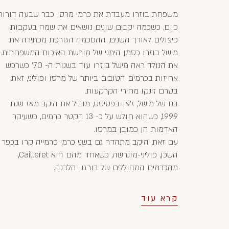
משפחת בוזרו מעבדת את כרמי מרסו כבר שבעה דורות
כיום, כשכמה יקבים שונים נושאים את שמה בעקבות
פיצולים לאורך השנים, ההסכמה הגורפת מכתירה את
מישל בוזרו כסמן הימני של מורשת האיכות המשפחתית.
את הנולד ראה מישל בוזרו עוד בשנות ה- 70' כשרכש
אחיזות בכרמים הטובים ביותר של מרסו ופוליני, זאת
בטרם זינקו מחירי הקרקעות.
בנו של מישל, ז'אן-בפטיסט, מוביל את היקב מאז שנת
1999, כשהוא חולש על כ- 13 הקטר כרמים, כשעיקר
האדמות הן כמובן במרסו.
עם זאת, היקב מתהדר גם בשני כרמי פרמייה קרו בכפר
השכן, פוליני-מונרשה, כשאחד מהם הוא Cailleret,
מהכרמים המהוללים של בורגון הלבנה.
קרא עוד