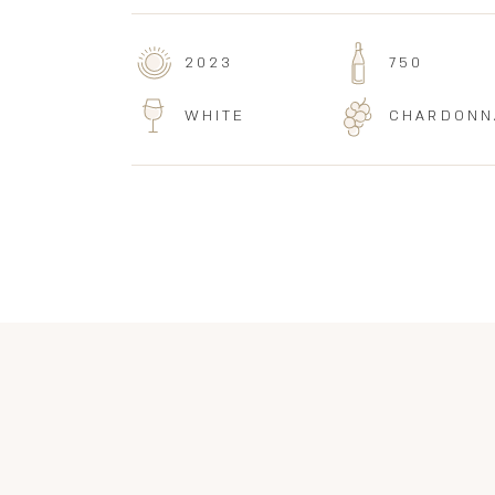
2023
750
WHITE
CHARDONN