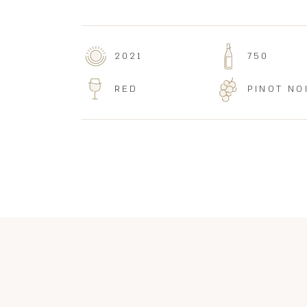
2021
750
RED
PINOT NO