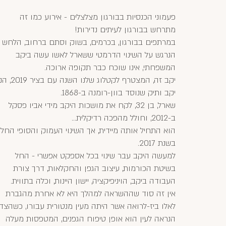
פעמוני הכנסיות בבורגון מצלצלים - אירוע כמו זה
מתרחש בבורגון לעיתים נדירות!
במרתפים בבורגון, בכרמים, בשוק וסתם ברחוב, הלחש
הנרגש על השינוי הדרמטי ששארל לאשו עשה ביקב
המשפחתי, אינו שוכח כבר תקופה ארוכה.
יקב זה, המצטרף לקטלוג שלנו השנה עם בציר
יקב ותיק שנוסד בוון-רומנה ב-1868.
שארל, בן 32, לקח את מושכות היקב מידי אביו פסקל
ב-2012, וחולל מהפכה רדיקלית...
הוא התחיל אותה מיידית, אך השינוי העמוק והסופי החל
בשנת 2017.
למעשה היקב עבר שינוי בכל אספקט אפשרי - החל
בשיטת הכורמות, עיצוב הגפן והחקלאות, דרך צורת
העבודה ביקב, הויניפיקציה, יישון היינות, וכלה בתווית.
אין זה סוד שההשראה למהלך היא לא אחרת מהגברת
לאלו ביז-לרואה אשר היתה מעין מנטורית עבורו, כשהצד
הנראה לעין הוא אופן טיפוח הגפנים, המטפסות מעלה