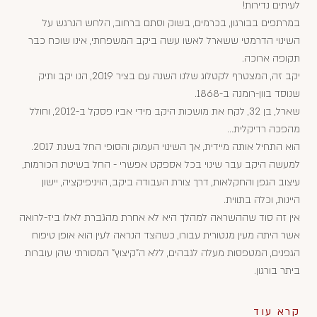
לעיתים נדירות!
במרתפים בבורגון, בכרמים, בשוק וסתם ברחוב, הלחש הנרגש על
השינוי הדרמטי ששארל לאשו עשה ביקב המשפחתי, אינו שוכח כבר
תקופה ארוכה.
יקב זה, המצטרף לקטלוג שלנו השנה עם בציר 2019, הנו יקב ותיק
שנוסד בוון-רומנה ב-1868.
שארל, בן 32, לקח את מושכות היקב מידי אביו פסקל ב-2012, וחולל
מהפכה רדיקלית...
הוא התחיל אותה מיידית, אך השינוי העמוק והסופי החל בשנת 2017.
למעשה היקב עבר שינוי בכל אספקט אפשרי - החל בשיטת הכורמות,
עיצוב הגפן והחקלאות, דרך צורת העבודה ביקב, הויניפיקציה, יישון
היינות, וכלה בתווית.
אין זה סוד שההשראה למהלך היא לא אחרת מהגברת לאלו ביז-לרואה
אשר היתה מעין מנטורית עבורו, כשהצד הנראה לעין הוא אופן טיפוח
הגפנים, המטפסות מעלה לגבהים, ללא ה"קיצוץ" המסורתי שהן עוברות
ביתר בורגון.
קרא עוד