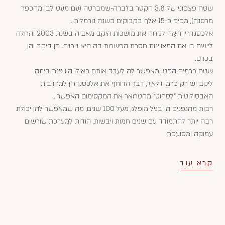
שטח פצפוני של 3.8 הקטר בז'ברה-שמברטה (עם מעט לבן מהכפר
מרסנה), מפיק כ-15 אלף בקבוקים בשנה נורמלית...
אלכסנדרין רוּאָה לקחה את מושכות היקב מאביה בשנת 2003 והחלה
ליישם בו את המצויינות חסרת הפשרות בה היא ניכנה. הן ביקב והן
בכרם.
שטח כרמיה הקטן מאפשר לה לעבד אותם כאילו היו גינת ביתה.
ליקב יש רק כרמי וילאז', דבר הדוחף את אלכסנדרין למחויבות
האבסולוטית "לסחוט" מהטרואר את המקסימום האפשרי.
רבות מהגפנים הן בגיל מופלג, מעל 100 שנים, מה שמאפשר להן יכולת
רבה יותר להתמודד עם שנים חמות ויבשות, הודות למערכת שורשים
עמוקה ומסועפת.
קרא עוד