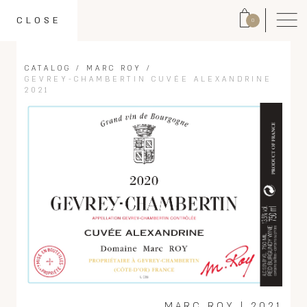
CLOSE
0
CATALOG
/
MARC ROY
/
GEVREY-CHAMBERTIN CUVÉE ALEXANDRINE
2021
MARC ROY
|
2021