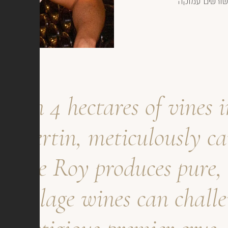
שורשים עמוקה
 than 4 hectares of vines 
mbertin, meticulously ca
drine Roy produces pure, 
r village wines can chal