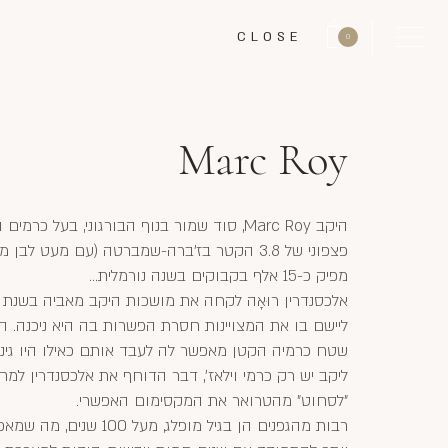
CLOSE
0
Marc Roy
היקב Marc Roy, סוד שמור בנוף הבורגוני, בעל כ
פצפוני של 3.8 הקטר בז'ברה-שמברטה (עם מעט לבן
מפיק כ-15 אלף בקבוקים בשנה נורמלית...
ליישם בו את המצויינות חסרת הפשרות בה היא ניכנה. הן
שטח כרמיה הקטן מאפשר לה לעבד אותם כאילו היו גינת
ליקב יש רק כרמי וילאז', דבר הדוחף את אלכסנדרין למח
"לסחוט" מהטרואר את המקסימום האפשרי.
רבות מהגפנים הן בגיל מופלג, מע