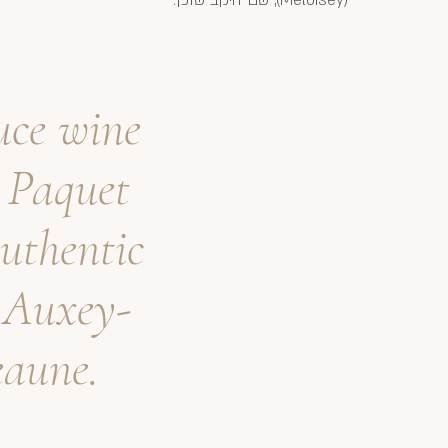
(Meloisey), שם היקב שוכן.
duce wine
 Paquet
authentic
n Auxey-
eaune.