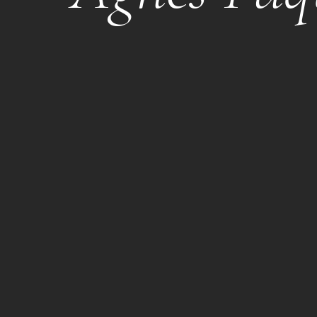
Bourgogne 2024
לבן
2024
AGNÈS PAQUET
Bourgogne Hautes-Côtes
לבן
2024
AGNÈS PAQUET
Auxey-Duresses Les Hoz
לבן
2024
AGNÈS PAQUET