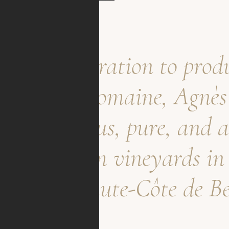
e first generation to pro
er family Domaine, Agnès
me delicious, pure, and 
mainly from vineyards i
ses and Haute-Côte de B