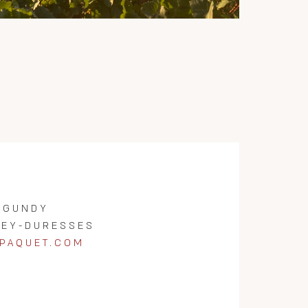
RGUNDY
XEY-DURESSES
NPAQUET.COM