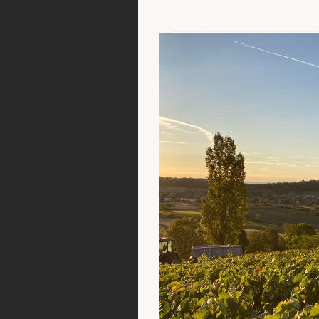
אנייס אימצה סטנדרט
ברירה בעת קליטת הע
אפס עץ חדש.
לא עבר הרבה זמן, ו
ההוט-קוט דה בון. 
באזור, ויינותיה הו
היינות הלבנים תוססי
לאליגוטה ולבורגון),
שוהים כחודשיים נו
האוסה-דורס "פאסיו
חדשות, ולאחר מכן 
מהאשכולות, בהתאם 
שזרותיהם. הפיז'אז'
בחביות, כולן ישנות
בנירוסטה טרם הביק
אלו יינות שמחים, מ