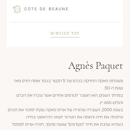
CÔTE DE BEAUNE
לכל הכורמים
Agnès Paquet
משפחת פאקה החזיקה בכרם של 5 הקטר בכפר אוסה-דורס מאז
שנות ה-50.
במהלך השנים, הוא הושכר לכורמים אחרים אשר עיבדו את הכרם
והפיקו ממנו יין.
בשנת 2000, העובדה שהוריה של אנייס פאקה שקלו למכור את הכרם
טילטלה את חייה והיוותה את הטריגר לשינוי הדראסטי בחייה.
כשהיא עוזבת את חייה "הקודמים" ועושה מהפך, חזרה אנייס לספסל