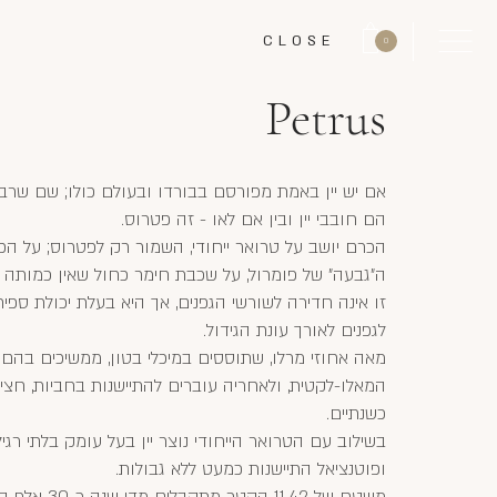
CLOSE
0
Petrus
אם יש יין באמת מפורסם בבורדו ובעולם כולו; שם שרבים
הם חובבי יין ובין אם לאו - זה פטרוס.
הכרם יושב על טרואר ייחודי, השמור רק לפטרוס; על הפ
ה"גבעה" של פומרול, על שכבת חימר כחול שאין כמותה 
זו אינה חדירה לשורשי הגפנים, אך היא בעלת יכולת ספי
לגפנים לאורך עונת הגידול.
מאה אחוזי מרלו, שתוססים במיכלי בטון, ממשיכים בהם
המאלו-לקטית, ולאחריה עוברים להתיישנות בחביות, חצי
כשנתיים.
בשילוב עם הטרואר הייחודי נוצר יין בעל עומק בלתי רגי
ופוטנציאל התיישנות כמעט ללא גבולות.