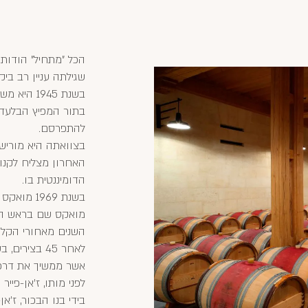
הכל "מתחיל" הודות 
שגילתה עניין רב ביקב
בשנת 1945
בתור המפיץ הבלעדי
להתפרסם.
האחרון מצליח לקנו
הדומיננטית בו.
בשנת 1969 מואקס משלים את הרכישה לידי בעלות מלאה על פטרוס.
מואקס שם בראש היקב
השנים מאחורי הקלע
אשר ממשיך את דרכו
לפני מותו, ז'אן-פיי
בידי בנו הבכור, ז'א