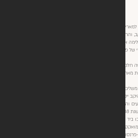
למארי-לואיז לובה, הבעלים של המלון-מסעדה בפומרול,
, והחלה לרכוש חלקים ממנו החל מ-1925.
 היא משלימה את רכישת היקב כולו וממנה את ז'אן-פייר מואקס
 של פטרוס. ניתן לומר שזה הרגע בו פטרוס מתחיל
בצוואתה היא מורישה חלק מינורי מהיקב למואקס, כשבשנת 1964, זה
ת מאחד מיורשיה מחצית מהיקב, ובכך הופך לדמות
 יינן צעיר ומוכשר, ז'אן-קלוד ברואה, אשר פעל כל
ים והיה אחראי לאיכות הבלתי מתפשרת של פטרוס.
לאחר 45 בצירים, בשנת 2008, העביר ז'אן-קלוד את השרביט לבנו אוליבייה,
 ביד בוטחת.
ר מואקס מפצל את האימפריה בין שני בניו, כשפטרוס נותר
ן-פרנסואה מואקס.