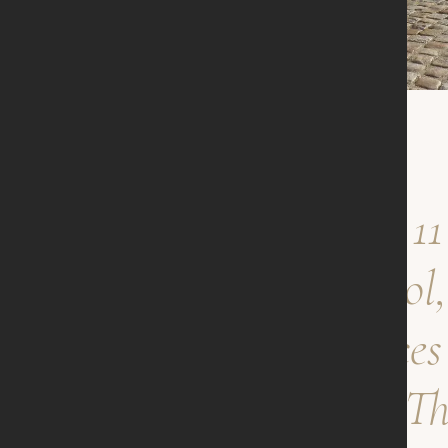
From 11 
Pomerol, 
produces
Th