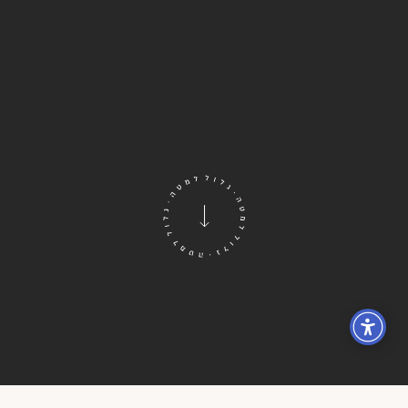
Denis Mortet
Dominique Cornin
Emmanuel Rouget