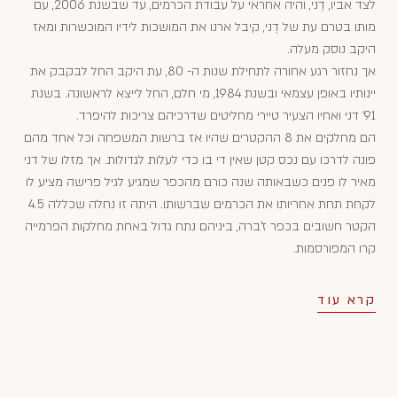
לצד אביו, דֶני, והיה אחראי על עבודת הכרמים, עד שבשנת 2006, עם
מותו בטרם עת של דֶני, קיבל ארנו את המושכות לידיו המוכשרות ומאז
היקב נוסק מעלה.
אך נחזור רגע אחורה לתחילת שנות ה- 80, עת היקב החל לבקבק את
יינותיו באופן עצמאי ובשנת 1984, מי חלם, החל לייצא לראשונה. בשנת
91' דני ואחיו הצעיר טיירי מחליטים שדרכיהם צריכות להיפרד.
הם מחלקים את 8 ההקטרים שהיו אז ברשות המשפחה וכל אחד מהם
פונה לדרכו עם נכס קטן שאין די בו כדי לעלות לגדולות. אך מזלו של דני
מאיר לו פנים כשבאותה שנה כורם מהכפר שמגיע לגיל פרישה מציע לו
לקחת תחת אחריותו את הכרמים שברשותו. היתה זו נחלה שכללה 4.5
הקטר חשובים בכפר ז'ברה, ביניהם נתח גדול באחת מחלקות הפרמייה
קרו המפורסמות.
קרא עוד