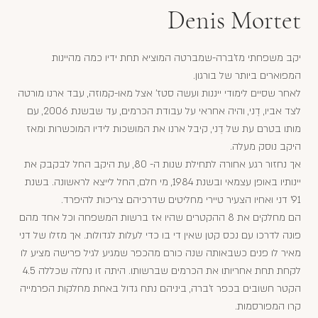
Denis Mortet
יקב משפחתי מז'ברה-שמברטה המוציא תחת ידיו כמה מהיינות
המפוארים ביותר של בורגון.
לאחר שסיים לימודי ייננות ועשה סטז' אצל מאו-קמוזה, עבד ארנו מורטה
לצד אביו, דֶני, והיה אחראי על עבודת הכרמים, עד שבשנת 2006, עם
מותו בטרם עת של דֶני, קיבל ארנו את המושכות לידיו המוכשרות ומאז
היקב נוסק מעלה.
אך נחזור רגע אחורה לתחילת שנות ה- 80, עת היקב החל לבקבק את
יינותיו באופן עצמאי ובשנת 1984, מי חלם, החל לייצא לראשונה. בשנת
91' דני ואחיו הצעיר טיירי מחליטים שדרכיהם צריכות להיפרד.
הם מחלקים את 8 ההקטרים שהיו אז ברשות המשפחה וכל אחד מהם
פונה לדרכו עם נכס קטן שאין די בו כדי לעלות לגדולות. אך מזלו של דני
מאיר לו פנים כשבאותה שנה כורם מהכפר שמגיע לגיל פרישה מציע לו
לקחת תחת אחריותו את הכרמים שברשותו. היתה זו נחלה שכללה 4.5
הקטר חשובים בכפר ז'ברה, ביניהם נתח גדול באחת מחלקות הפרמייה
קרו המפורסמות.