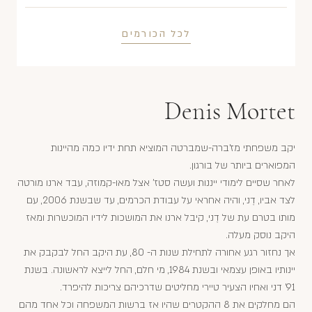
לכל הכורמים
Denis Mortet
יקב משפחתי מז'ברה-שמברטה המוציא תחת ידיו כמה מהיינות
המפוארים ביותר של בורגון.
לאחר שסיים לימודי ייננות ועשה סטז' אצל מאו-קמוזה, עבד ארנו מורטה
לצד אביו, דֶני, והיה אחראי על עבודת הכרמים, עד שבשנת 2006, עם
מותו בטרם עת של דֶני, קיבל ארנו את המושכות לידיו המוכשרות ומאז
היקב נוסק מעלה.
אך נחזור רגע אחורה לתחילת שנות ה- 80, עת היקב החל לבקבק את
יינותיו באופן עצמאי ובשנת 1984, מי חלם, החל לייצא לראשונה. בשנת
91' דני ואחיו הצעיר טיירי מחליטים שדרכיהם צריכות להיפרד.
הם מחלקים את 8 ההקטרים שהיו אז ברשות המשפחה וכל אחד מהם