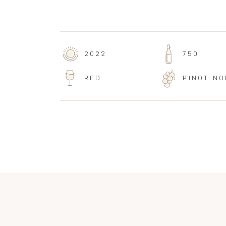
2022
750
RED
PINOT NO