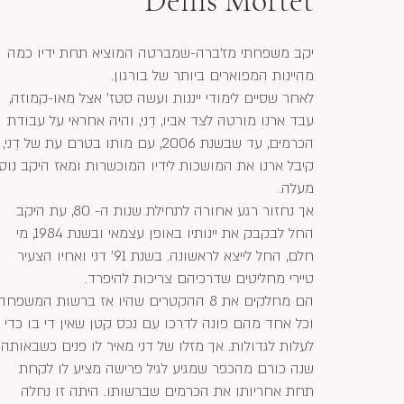
Denis Mortet
יקב משפחתי מז'ברה-שמברטה המוציא תחת ידיו כמה
מהיינות המפוארים ביותר של בורגון.
לאחר שסיים לימודי ייננות ועשה סטז' אצל מאו-קמוזה,
עבד ארנו מורטה לצד אביו, דֶני, והיה אחראי על עבודת
הכרמים, עד שבשנת 2006, עם מותו בטרם עת של דֶני,
קיבל ארנו את המושכות לידיו המוכשרות ומאז היקב נוס
מעלה.
אך נחזור רגע אחורה לתחילת שנות ה- 80, עת היקב
החל לבקבק את יינותיו באופן עצמאי ובשנת 1984, מי
חלם, החל לייצא לראשונה. בשנת 91' דני ואחיו הצעיר
טיירי מחליטים שדרכיהם צריכות להיפרד.
הם מחלקים את 8 ההקטרים שהיו אז ברשות המשפחה
וכל אחד מהם פונה לדרכו עם נכס קטן שאין די בו כדי
לעלות לגדולות. אך מזלו של דני מאיר לו פנים כשבאותה
שנה כורם מהכפר שמגיע לגיל פרישה מציע לו לקחת
תחת אחריותו את הכרמים שברשותו. היתה זו נחלה