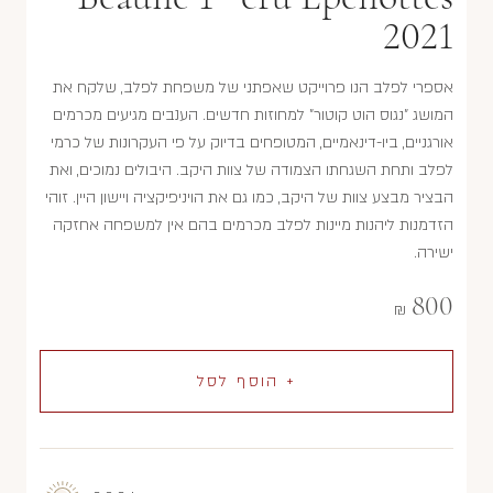
2021
אספרי לפלב הנו פרוייקט שאפתני של משפחת לפלב, שלקח את
המושג "נגוס הוט קוטור" למחוזות חדשים. הענבים מגיעים מכרמים
אורגניים, ביו-דינאמיים, המטופחים בדיוק על פי העקרונות של כרמי
לפלב ותחת השגחתו הצמודה של צוות היקב. היבולים נמוכים, ואת
הבציר מבצע צוות של היקב, כמו גם את הויניפיקציה ויישון היין. זוהי
הזדמנות ליהנות מיינות לפלב מכרמים בהם אין למשפחה אחזקה
ישירה.
800
₪
+ הוסף לסל