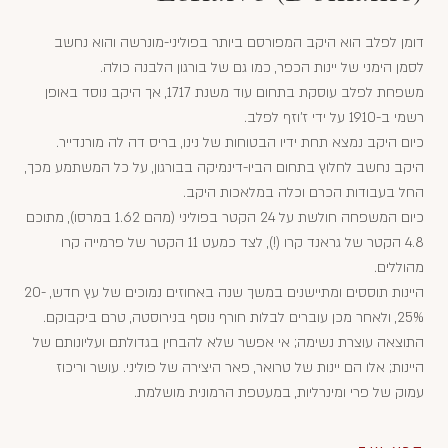
דומן לפלב הוא היקב המפורסם ביותר בפוליני-מונרשה והוא נחשב
לסמן הימני של יינות הכפר, כמו גם של בורגון הלבנה כולה.
משפחת לפלב עוסקת בתחום עוד משנת 1717, אך היקב נוסד באופן
רשמי ב-1910 על ידי ז'וזף לפלב.
כיום היקב נמצא תחת ידיו הבטוחות של נינו, בריס דה לה מורנדייר.
היקב נחשב לחלוץ בתחום הביו-דינמיקה בבורגון, על כל המשתמע מכך,
החל בעבודות הכרם וכלה במלאכות היקב.
כיום המשפחה חולשת על 24 הקטר בפוליני (מהם 1.62 במרסו), מתוכם
4.8 הקטר של גראנד קרו (!), לצד כמעט 11 הקטר של פרמייה קרו
מהוללים.
היינות תוססים ומתיישנים במשך שנה באחוזים נמוכים של עץ חדש, 20-
25%, ולאחר מכן עוברים לבלות חורף נוסף בנירוסטה, טרם ביקבוקם.
התוצאה עוצרת נשימה; אי אפשר שלא להבחין בגדולתם ועליונותם של
היינות; אלו הם יינות של טרואר, פאר היצירה של פוליני. עושר וריכוז
עמוק של פרי ומינרליות, במעטפת הרמונית מושלמת.