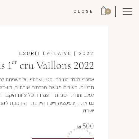
CLOSE
0
ESPRIT LAFLAIVE
|
2022
er
s 1
cru Vaillons 2022
אספרי לפלב הנו פרוייקט שאפתני של משפחת לפל
חדשים. הענבים מגיעים מכרמים אורגניים, ביו-די
לפלב ותחת השגחתו הצמודה של צוות היקב. היבו
גם את הויניפיקציה ויישון היין. זוהי הזדמנות 
ישירה.
500
₪