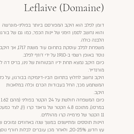
Leflaive (Domaine)
דומן לפלב הוא היקב המפורסם ביותר בפוליני-מונרשה
והוא נחשב לסמן הימני של יינות הכפר, כמו גם של בורגו
הלבנה כולה.
משפחת לפלב עוסקת בתחום עוד משנת 1717, אך היקב
נוסד באופן רשמי ב-1910 על ידי ז'וזף לפלב.
כיום היקב נמצא תחת ידיו הבטוחות של נינו, בריס דה ל
מורנדייר.
היקב נחשב לחלוץ בתחום הביו-דינמיקה בבורגון, על כל
המשתמע מכך, החל בעבודות הכרם וכלה במלאכות
היקב.
כיום המשפחה חולשת על 24 הקטר בפוליני (מהם 1.62
במרסו), מתוכם 4.8 הקטר של גראנד קרו (!), לצד כמעט
11 הקטר של פרמייה קרו מהוללים.
היינות תוססים ומתיישנים במשך שנה באחוזים נמוכים ש
עץ חדש, 20-25%, ולאחר מכן עוברים לבלות חורף נוס