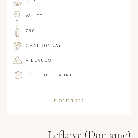
2021
WHITE
750
CHARDONNAY
VILLAGES
CÔTE DE BEAUNE
לכל הכורמים
Leflaive (Domaine)