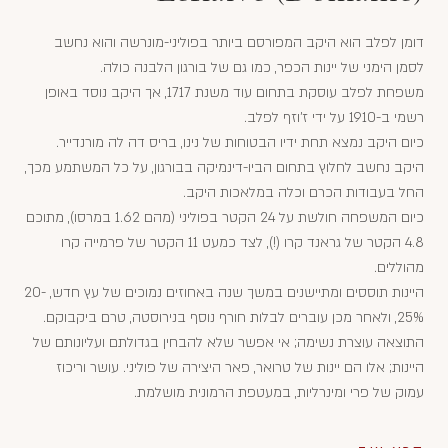
דומן לפלב הוא היקב המפורסם ביותר בפוליני-מונרשה והוא נחשב
לסמן הימני של יינות הכפר, כמו גם של בורגון הלבנה כולה.
משפחת לפלב עוסקת בתחום עוד משנת 1717, אך היקב נוסד באופן
רשמי ב-1910 על ידי ז'וזף לפלב.
כיום היקב נמצא תחת ידיו הבטוחות של נינו, בריס דה לה מורנדייר.
היקב נחשב לחלוץ בתחום הביו-דינמיקה בבורגון, על כל המשתמע מכך,
החל בעבודות הכרם וכלה במלאכות היקב.
כיום המשפחה חולשת על 24 הקטר בפוליני (מהם 1.62 במרסו), מתוכם
4.8 הקטר של גראנד קרו (!), לצד כמעט 11 הקטר של פרמייה קרו
מהוללים.
היינות תוססים ומתיישנים במשך שנה באחוזים נמוכים של עץ חדש, 20-
25%, ולאחר מכן עוברים לבלות חורף נוסף בנירוסטה, טרם ביקבוקם.
התוצאה עוצרת נשימה; אי אפשר שלא להבחין בגדולתם ועליונותם של
היינות; אלו הם יינות של טרואר, פאר היצירה של פוליני. עושר וריכוז
עמוק של פרי ומינרליות, במעטפת הרמונית מושלמת.