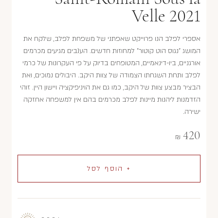
Velle 2021
אספרי לפלב הנו פרוייקט שאפתני של משפחת לפלב, שלקח את
המושג "נגוס הוט קוטור" למחוזות חדשים. הענבים מגיעים מכרמים
אורגניים, ביו-דינאמיים, המטופחים בדיוק על פי העקרונות של כרמי
לפלב ותחת השגחתו הצמודה של צוות היקב. היבולים נמוכים, ואת
הבציר מבצע צוות של היקב, כמו גם את הויניפיקציה ויישון היין. זוהי
הזדמנות ליהנות מיינות לפלב מכרמים בהם אין למשפחה אחזקה
ישירה.
420
₪
+ הוסף לסל