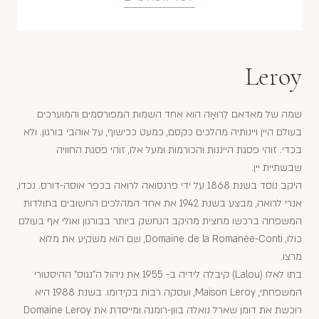
Leroy
שמה של מאדאם לֶרוּאָה הוא אחד השמות המפורסמים והמוערכים
בעולם היין ויינותיה מהלכים כקסם, כמעט ככישוף, על אוהבי בורגון. ולא
בכדי. זוהי פסגת הייננות והכורמות ומעל אלו, זוהי פסגת החוויה
שבשתיית יין.
היקב נוסד בשנת 1868 על ידי פרנסואה לרואה בכפר אוסה-דורס. נכדו,
אנרי לרואה, מבצע בשנת 1942 את אחד המהלכים החשובים בתולדות
המשפחה ברכשו מחצית מהיקב הנחשק ביותר בבורגון ואולי אף בעולם
כולו, Domaine de la Romanée-Conti, שם הוא משקיע את מלוא
מרצו.
בתו לאלו (Lalou) קיבלה לידיה ב- 1955 את ניהול ה"נגוס" ההיסטורי
המשפחתי, Maison Leroy, ועסקה רבות בקידומו. בשנת 1988 היא
רוכשת את דומן שארל נואלה בוון-רומנה ומייסדת את Domaine Leroy