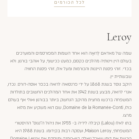
לכל הכורמים
Leroy
שמה של מאדאם לֶרוּאָה הוא אחד השמות המפורסמים והמוערכים
בעולם היין ויינותיה מהלכים כקסם, כמעט ככישוף, על אוהבי בורגון. ולא
בכדי. זוהי פסגת הייננות והכורמות ומעל אלו, זוהי פסגת החוויה
שבשתיית יין.
היקב נוסד בשנת 1868 על ידי פרנסואה לרואה בכפר אוסה-דורס. נכדו,
אנרי לרואה, מבצע בשנת 1942 את אחד המהלכים החשובים בתולדות
המשפחה ברכשו מחצית מהיקב הנחשק ביותר בבורגון ואולי אף בעולם
כולו, Domaine de la Romanée-Conti, שם הוא משקיע את מלוא
מרצו.
בתו לאלו (Lalou) קיבלה לידיה ב- 1955 את ניהול ה"נגוס" ההיסטורי
המשפחתי, Maison Leroy, ועסקה רבות בקידומו. בשנת 1988 היא
רוכשת את דומן שארל נואלה בוון-רומנה ומייסדת את Domaine Leroy