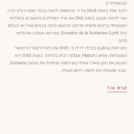
שבשתיית יין.
היקב נוסד בשנת 1868 על ידי פרנסואה לרואה בכפר אוסה-דורס. נכדו,
אנרי לרואה, מבצע בשנת 1942 את אחד המהלכים החשובים בתולדות
המשפחה ברכשו מחצית מהיקב הנחשק ביותר בבורגון ואולי אף בעולם
כולו, Domaine de la Romanée-Conti, שם הוא משקיע את מלוא
מרצו.
בתו לאלו (Lalou) קיבלה לידיה ב- 1955 את ניהול ה"נגוס" ההיסטורי
המשפחתי, Maison Leroy, ועסקה רבות בקידומו. בשנת 1988 היא
רוכשת את דומן שארל נואלה בוון-רומנה ומייסדת את Domaine Leroy
ובכך מגשימה את חלומה לדומן משלה.
קרא עוד