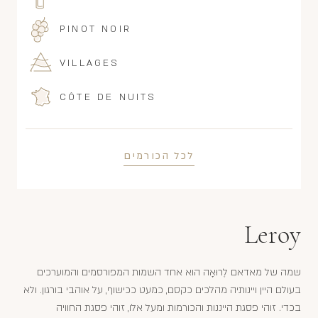
PINOT NOIR
VILLAGES
CÔTE DE NUITS
לכל הכורמים
Leroy
שמה של מאדאם לֶרוּאָה הוא אחד השמות המפורסמים והמוערכים
בעולם היין ויינותיה מהלכים כקסם, כמעט ככישוף, על אוהבי בורגון. ולא
בכדי. זוהי פסגת הייננות והכורמות ומעל אלו, זוהי פסגת החוויה