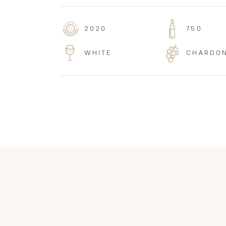
2020
750
WHITE
CHARDO