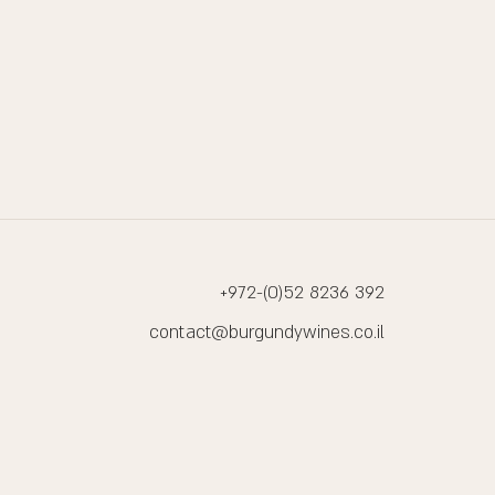
+972-(0)52 8236 392
contact@burgundywines.co.il