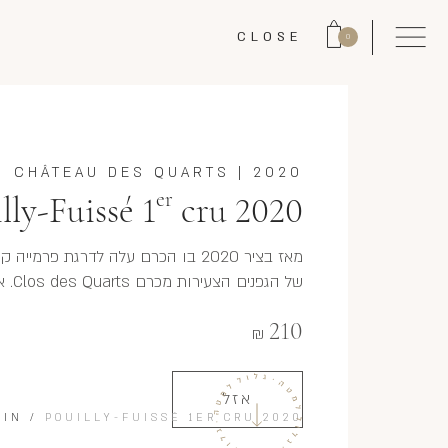
CLOSE
0
CHÂTEAU DES QUARTS
|
2020
er
lly-Fuissé 1
cru 2020
מאז בציר 2020 בו הכרם עלה לדרגת פ
של הגפנים הצעירות מכרם Clos des Quarts. אם תרצו זהו קלו דה קאר "במכנסיים קצרים".
210
₪
אזל
LIN
/
POUILLY-FUISSÉ 1ER CRU 2020