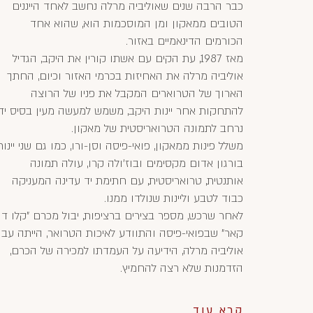
כבר הרבה שנים שאוליביה מרלה נחשב לאחד הייננים
הטובים ממאקון ומן המוסכמות הוא, שהוא אחד
הכורמים הדינאמיים באזור.
מאז 1987, עת הקים עם אשתו קורין את היקב, הגדיל
אוליביה מרלה את האחיזות בכרמי האזור וכיום, החתך
הארוך של הטרוארים המקבל את פניו של הרוצה
להתחקות אחר יינות היקב, משמש למעשה מעין בסיס יד
נרחב לתמונה הטרואריסטית של מאקון.
משלל פינות ממאקון, פואי-פיסה וסן-ורו, כמו גם שני יינות
בורגון אדום מקסימים ובוז'ולה קרו, עולה תמונה
אותנטית, טרואריסטית, עם חתימת יד עדינה המעניקה
כבוד לטבע וליינות שנולדו ממנו.
לאחר שרכש, מספר בצירים ברציפות, יבול מכרם "קלו ד
קאר" שבפואי-פיסה והתוודע לאיכות הטרואר, הייתה עבו
אוליביה מרלה, הידיעה על העמדתו למכירה של הכרם,
הזדמנות שלא רצה להחמיץ.
קרא עוד