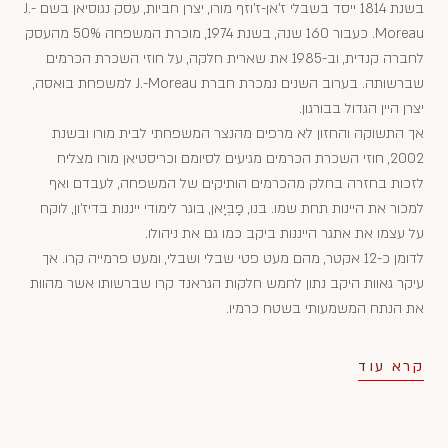
בשנת 1814 ייסד בשבלי ז'אן-ז'וזף מורו, יצרן חביות, עסק נגוסיאן בשם J.-
Moreau. כעבור 160 שנה, בשנת 1974, מוכרת המשפחה 50% מהעסק
לחברה קנדית, וב-1985 את שארית חלקה, על חוזי השכרת הכרמים
שברשותה. בערוב השנים נמכרת חברת J.-Moreau למשפחת בואסה,
יצרן היין הגדול בבורגון.
אך התשוקה והחזון לא מרפים מהנצר המשפחתי לבית מורו ובשנת
2002, חוזי השכרת הכרמים מגיעים לסיומם וכריסטיאן מורו מצליח
לזכות בחזרה בחלק מהכרמים הותיקים של המשפחה, לעבדם ואף
למכור את היינות תחת שמו. בנו, פָבְּיָאן, בוגר לימודי ייננות בדיז'ון, לוקח
על עצמו את אתגר הייננות ביקב כמו גם את ניהולו.
לדומן כ-12 אקטר, מהם מעט פטי שבלי ושבלי, ומעט פרמייה קרו. אך
עיקר גאוות היקב נתון לחמש חלקות הגראנד קרו שברשותו אשר מהוות
את הנתח המשמעותי בשטח כרמיו.
קרא עוד