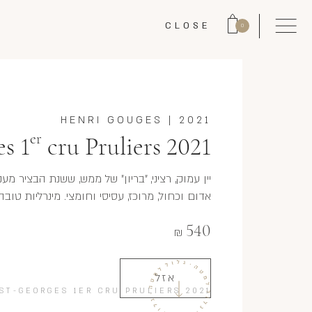
CLOSE
0
HENRI GOUGES
|
2021
er
s 1
cru Pruliers 2021
יין עמוק, רציני, "בריון" של ממש, ששנת הבציר מע
אדום וכחול, מרוכז, עסיסי וחומצי. מינרליות טוב
540
₪
אזל
ST-GEORGES 1ER CRU PRULIERS 2021