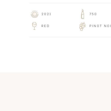
2021
750
RED
PINOT NO