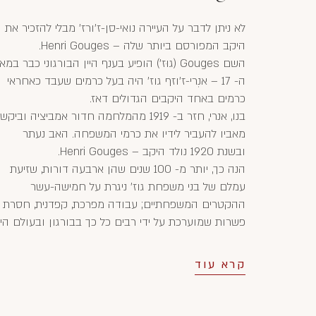
לא ניתן לדבר על העיירה נואי-סן-ז'ורז' מבלי להזכיר את
היקב המפורסם ביותר שלה – Henri Gouges.
השם Gouges (גוּז') הופיע בענף היין הבורגוני כבר במ
ה- 17 – אנְרי-ז'וזף גוז' היה בעל כרמים שעבד כאחראי
כרמים באחד היקבים הגדולים דאז.
בנו, אנרי, חזר ב- 1919 מהמלחמה חדור אמביציה וביקש
מאביו להעביר לידיו את כרמי המשפחה. האב נעתר
ובשנת 1920 נולד היקב – Henri Gouges.
הנה כך, יותר מ- 100 שנים שהן ארבעה דורות, שזיעת
עמלם של בני משפחת גוז' ניגרת על חמישה-עשר
ההקטרים המשפחתיים; עבודה מפרכת, קפדנית, חסרת
פשרות שמוערכת על ידי רבים כל כך בבורגון ובעולם היין
קרא עוד