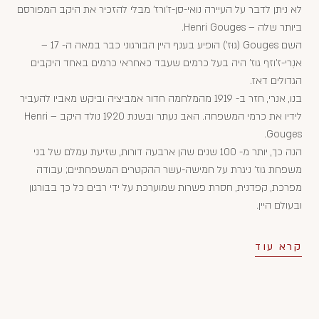
לא ניתן לדבר על העיירה נואי-סן-ז'ורז' מבלי להזכיר את היקב המפורסם
ביותר שלה – Henri Gouges.
השם Gouges (גוּז') הופיע בענף היין הבורגוני כבר במאה ה- 17 –
אנְרי-ז'וזף גוז' היה בעל כרמים שעבד כאחראי כרמים באחד היקבים
הגדולים דאז.
בנו, אנרי, חזר ב- 1919 מהמלחמה חדור אמביציה וביקש מאביו להעביר
לידיו את כרמי המשפחה. האב נעתר ובשנת 1920 נולד היקב – Henri
Gouges.
הנה כך, יותר מ- 100 שנים שהן ארבעה דורות, שזיעת עמלם של בני
משפחת גוז' ניגרת על חמישה-עשר ההקטרים המשפחתיים; עבודה
מפרכת, קפדנית, חסרת פשרות שמוערכת על ידי רבים כל כך בבורגון
ובעולם היין.
קרא עוד