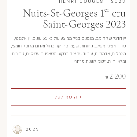
HENRI GOUGES
|
2023
er
Nuits-St-Georges 1
cru
Saint-Georges 2023
יין הדגל של היקב. מגפנים בגיל ממוצע של כ- 55 שנים. יין אלגנטי,
טהור ורציני. משלב ניחוחות וטעמי פרי יער כחול ואדום מרוכז וחומצי,
מינרליות, אדמתיות, עור ובשר ציד ברקע. הטאנינים עסיסיים, טהורים
ומלאי חיוּת. זקוק לשנות מרתף.
2 200
₪
+ הוסף לסל
2023