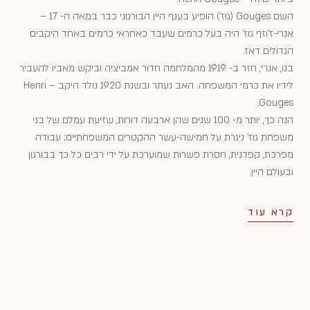
השם Gouges (גוּז') הופיע בענף היין הבורגוני כבר במאה ה- 17 –
אנְרי-ז'וזף גוז' היה בעל כרמים שעבד כאחראי כרמים באחד היקבים
הגדולים דאז.
בנו, אנרי, חזר ב- 1919 מהמלחמה חדור אמביציה וביקש מאביו להעביר
לידיו את כרמי המשפחה. האב נעתר ובשנת 1920 נולד היקב – Henri
Gouges.
הנה כך, יותר מ- 100 שנים שהן ארבעה דורות, שזיעת עמלם של בני
משפחת גוז' ניגרת על חמישה-עשר ההקטרים המשפחתיים; עבודה
מפרכת, קפדנית, חסרת פשרות שמוערכת על ידי רבים כל כך בבורגון
ובעולם היין.
קרא עוד