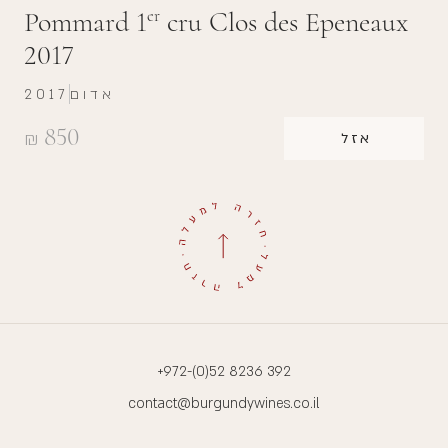
Pommard 1
cru Clos des Epeneaux
er
2017
אדום
2017
850
₪
אזל
+972-(0)52 8236 392
contact@burgundywines.co.il