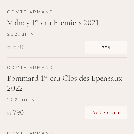
COMTE ARMAND
Volnay 1
cru Frémiets 2021
er
אדום
2021
530
₪
אזל
COMTE ARMAND
Pommard 1
cru Clos des Epeneaux
er
2022
אדום
2022
790
₪
+ הוסף לסל
COMTE ARMAND