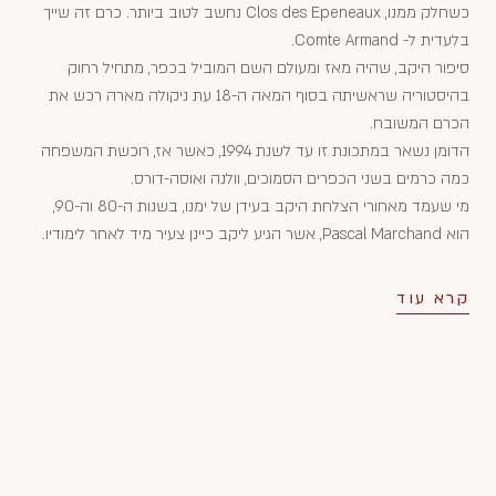
כשחלק ממנו, Clos des Epeneaux נחשב לטוב ביותר. כרם זה שייך
בלעדית ל- Comte Armand.
סיפור היקב, שהיה מאז ומעולם השם המוביל בכפר, מתחיל רחוק
בהיסטוריה שראשיתה בסוף המאה ה-18 עת ניקולה מארה רכש את
הכרם המשובח.
הדומן נשאר במתכונת זו עד לשנת 1994, כאשר אז, רוכשת המשפחה
כמה כרמים בשני הכפרים הסמוכים, וולנה ואוסה-דורס.
מי שעמד מאחורי הצלחת היקב בעידן של ימנו, בשנות ה-80 וה-90,
הוא Pascal Marchand, אשר הגיע ליקב כיינן צעיר מיד לאחר לימודיו.
קרא עוד