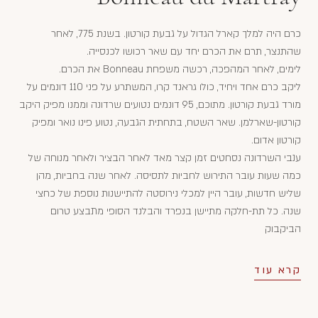
כרם היה למלך קארל הגדול על גבעת קורטון. בשנת 775, לאחר
שהתנצר, תרם את הכרם יחד עם שאר רכושו לכנסייה.
לימים, לאחר המהפכה, רכשה משפחת Bonneau את הכרם.
ליקב כרם אחד ויחיד, כולו גראנד קרו, המשתרע על פני 110 דונמים על
מורד גבעת קורטון. מתוכם, 95 דונמים נטועים שרדונה וממנו מפיק היקב
קורטון-שארלמן. שאר השטח, בתחתית הגבעה, נטוע פינו נואר ומפיק
קורטון אדום.
ענבי השרדונה נסחטים זמן קצר מאד לאחר הבציר ולאחר מנוחה של
כמה שעות עובר התירוש לחביות לתסיסה. לאחר שנה בחביות, מהן
שליש חדשות, עובר היין למכלי נירוסטה להתיישנות נוספת של כחצי
שנה. כל תת-חלקה מתיישן בנפרד והבלנד הסופי מתבצע טרום
הביקבוק
קרא עוד