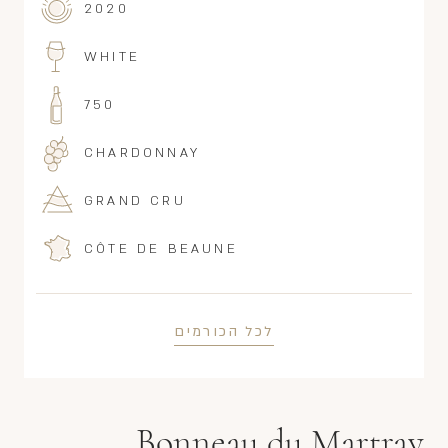
2020
WHITE
750
CHARDONNAY
GRAND CRU
CÔTE DE BEAUNE
לכל הכורמים
Bonneau du Martray