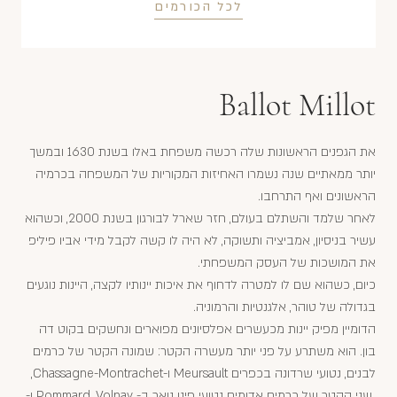
לכל הכורמים
Ballot Millot
את הגפנים הראשונות שלה רכשה משפחת באלו בשנת 1630 ובמשך
יותר ממאתיים שנה נשמרו האחיזות המקוריות של המשפחה בכרמיה
הראשונים ואף התרחבו.
לאחר שלמד והשתלם בעולם, חזר שארל לבורגון בשנת 2000, וכשהוא
עשיר בניסיון, אמביציה ותשוקה, לא היה לו קשה לקבל מידי אביו פיליפ
את המושכות של העסק המשפחתי.
כיום, כשהוא שם לו למטרה לדחוף את איכות יינותיו לקצה, היינות נוגעים
בגדולה של טוהר, אלגנטיות והרמוניה.
הדומיין מפיק יינות מכעשרים אפלסיונים מפוארים ונחשקים בקוט דה
בון. הוא משתרע על פני יותר מעשרה הקטר: שמונה הקטר של כרמים
לבנים, נטועי שרדונה בכפרים Meursault ו-Chassagne-Montrachet,
שני הקטר של כרמים אדומים נטועי פינו נואר ב- Pommard, Volnay ו-