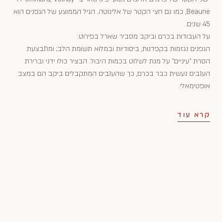
Beaune, כמו גם חצי הקטר של אליגוטה. הגיל הממוצע של הגפנים הוא
45 שנים.
על העבודות בכרם וביקב מסביר שארל בפירוט:
הגפנים נגזמות בקפדנות, ביסודיות ובמלוא תשומת הלב; ומתבצעת
הסרת "עיניים" על מנת לשלוט בכמות היבול. הבציר כולו ידני וברירת
הענבים נעשית כבר בכרם, כך שהענבים המתקבלים ביקב הם במצב
אופטימאלי.
קרא עוד