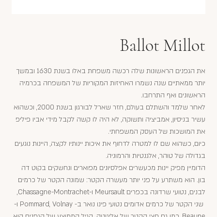
Ballot Millot
את הגפנים הראשונות שלה רכשה משפחת באלו בשנת 1630 ובמשך
יותר ממאתיים שנה נשמרו האחיזות המקוריות של המשפחה בכרמיה
הראשונים ואף התרחבו.
לאחר שלמד והשתלם בעולם, חזר שארל לבורגון בשנת 2000, וכשהוא
עשיר בניסיון, אמביציה ותשוקה, לא היה לו קשה לקבל מידי אביו פיליפ
את המושכות של העסק המשפחתי.
כיום, כשהוא שם לו למטרה לדחוף את איכות יינותיו לקצה, היינות נוגעים
בגדולה של טוהר, אלגנטיות והרמוניה.
הדומיין מפיק יינות מכעשרים אפלסיונים מפוארים ונחשקים בקוט דה
בון. הוא משתרע על פני יותר מעשרה הקטר: שמונה הקטר של כרמים
לבנים, נטועי שרדונה בכפרים Meursault ו-Chassagne-Montrachet,
שני הקטר של כרמים אדומים נטועי פינו נואר ב- Pommard, Volnay ו-
Beaune, כמו גם חצי הקטר של אליגוטה. הגיל הממוצע של הגפנים הוא