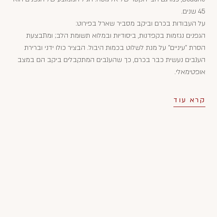
45 שנים.
על העבודות בכרם וביקב מסביר שארל בפירוט:
הגפנים נגזמות בקפדנות, ביסודיות ובמלוא תשומת הלב; ומתבצעת
הסרת "עיניים" על מנת לשלוט בכמות היבול. הבציר כולו ידני וברירת
הענבים נעשית כבר בכרם, כך שהענבים המתקבלים ביקב הם במצב
אופטימאלי.
קרא עוד