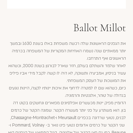
Ballot Millot
את הגפנים הראשונות שלה רכשה משפחת באלו בשנת 1630 ובמשך
יותר ממאתיים שנה נשמרו האחיזות המקוריות של המשפחה בכרמיה
הראשונים ואף התרחבו.
לאחר שלמד והשתלם בעולם, חזר שארל לבורגון בשנת 2000, וכשהוא
עשיר בניסיון, אמביציה ותשוקה, לא היה לו קשה לקבל מידי אביו פיליפ
את המושכות של העסק המשפחתי.
כיום, כשהוא שם לו למטרה לדחוף את איכות יינותיו לקצה, היינות נוגעים
בגדולה של טוהר, אלגנטיות והרמוניה.
הדומיין מפיק יינות מכעשרים אפלסיונים מפוארים ונחשקים בקוט דה
בון. הוא משתרע על פני יותר מעשרה הקטר: שמונה הקטר של כרמים
לבנים, נטועי שרדונה בכפרים Meursault ו-Chassagne-Montrachet,
שני הקטר של כרמים אדומים נטועי פינו נואר ב- Pommard, Volnay ו-
Beaune, כמו גם חצי הקטר של אליגוטה. הגיל הממוצע של הגפנים הוא