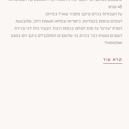
45 שנים.
על העבודות בכרם וביקב מסביר שארל בפירוט:
הגפנים נגזמות בקפדנות, ביסודיות ובמלוא תשומת הלב; ומתבצעת
הסרת "עיניים" על מנת לשלוט בכמות היבול. הבציר כולו ידני וברירת
הענבים נעשית כבר בכרם, כך שהענבים המתקבלים ביקב הם במצב
אופטימאלי.
קרא עוד