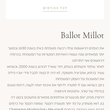
לכל הכורמים
Ballot Millot
את הגפנים הראשונות שלה רכשה משפחת באלו בשנת 1630 ובמשך
יותר ממאתיים שנה נשמרו האחיזות המקוריות של המשפחה בכרמיה
הראשונים ואף התרחבו.
לאחר שלמד והשתלם בעולם, חזר שארל לבורגון בשנת 2000, וכשהוא
עשיר בניסיון, אמביציה ותשוקה, לא היה לו קשה לקבל מידי אביו פיליפ
את המושכות של העסק המשפחתי.
כיום, כשהוא שם לו למטרה לדחוף את איכות יינותיו לקצה, היינות נוגעים
בגדולה של טוהר, אלגנטיות והרמוניה.
הדומיין מפיק יינות מכעשרים אפלסיונים מפוארים ונחשקים בקוט דה
בון. הוא משתרע על פני יותר מעשרה הקטר: שמונה הקטר של כרמים
לבנים, נטועי שרדונה בכפרים Meursault ו-Chassagne-Montrachet,