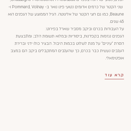
שני הקטר של כרמים אדומים נטועי פינו נואר ב- Pommard, Volnay ו-
Beaune, כמו גם חצי הקטר של אליגוטה. הגיל הממוצע של הגפנים הוא
45 שנים.
על העבודות בכרם וביקב מסביר שארל בפירוט:
הגפנים נגזמות בקפדנות, ביסודיות ובמלוא תשומת הלב; ומתבצעת
הסרת "עיניים" על מנת לשלוט בכמות היבול. הבציר כולו ידני וברירת
הענבים נעשית כבר בכרם, כך שהענבים המתקבלים ביקב הם במצב
אופטימאלי.
קרא עוד