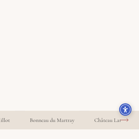
illot
Bonneau du Martray
Château Latour