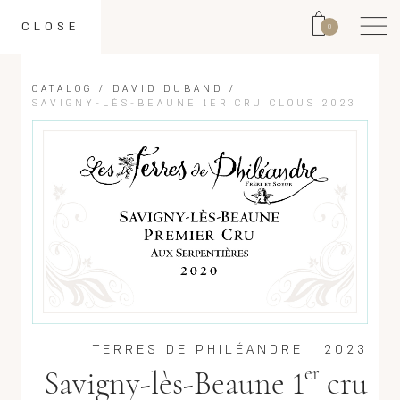
CLOSE
0
CATALOG
/
DAVID DUBAND
/
SAVIGNY-LÈS-BEAUNE 1ER CRU CLOUS 2023
TERRES DE PHILÉANDRE
|
2023
er
Savigny-lès-Beaune 1
cru