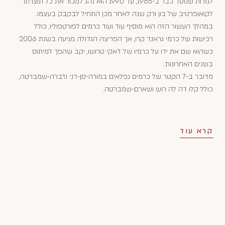
למרות שנוסד כבר ב-1965, עד 1990 הוא נהג למכור את כל תוצרתו
לקואופרטיב של בון ורק שנה לאחר מכן התחיל לבקבק בעצמו.
במהלך העשור הזה הוא מוסיף עוד ועוד כרמים לפורטפוליו, כולל
רכישות של כרמי גראנד קרו, אך הפריצה הגדולה מגיעה בשנת 2006
כשהוא שם את ידו על כרמיו של ז'אקי טרושו, יקב שהפך למיתוס
בשנים האחרונות.
מדובר ב-7 הקטר של כרמים נפלאים במורה-סן-דני וז'ברה-שמברטה,
כולל קלו דה לה רוש ושארם-שמברטה.
קרא עוד